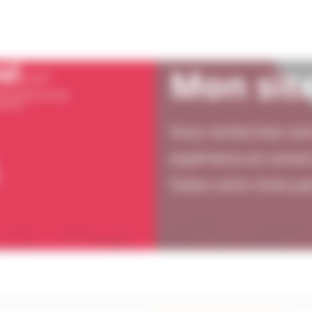
Mon sit
Vous recherchez une 
expérience et const
Faites votre choix p