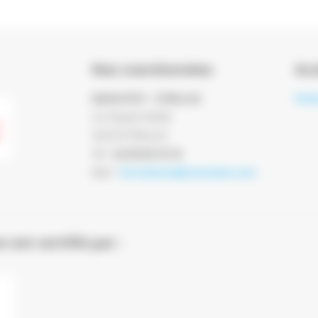
Nos coordonnées
Acc
MANUTEST - ETRELLES
Pani
Z.A Piquet NORD
35370 ETRELLES
Tél :
02.99.00.76.78
Mail :
formations@manutest.com
est certifié par :