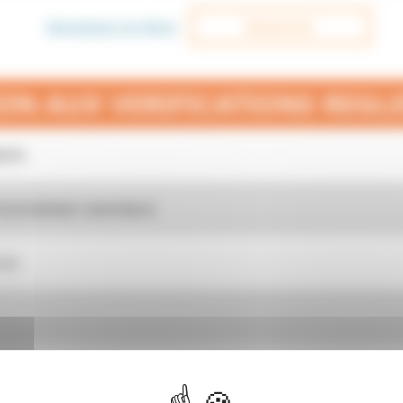
Rechercher
Réinitialiser les filtres
ION AUX VERIFICATIONS REGL
IOTS
POUR BENNES AMOVIBLES
URS